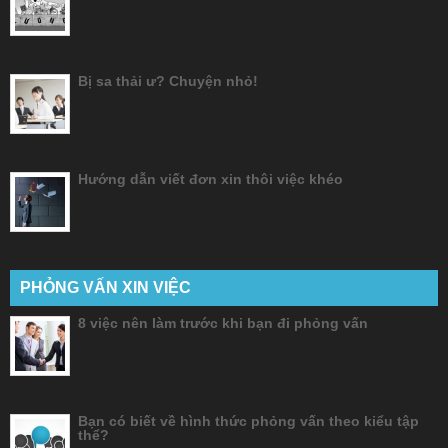
Bị sa thải ư? Chuyện nhỏ!
Hướng dẫn viết đơn xin thôi việc khéo
PHỎNG VẤN XIN VIỆC
8 việc nên làm trước khi bạn đi phỏng vấn
Bạn có biết về hình thức phỏng vấn theo kiểu tập
thể?