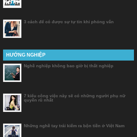
3 cách để có được sự tự tin khi phỏng vấn
HƯỚNG NGHIỆP
Nghề nghiệp không bao giờ bị thất nghiệp
7 kiểu công việc này sẽ có những người phụ nữ
quyến rũ nhất
Những nghề tay trái kiếm ra bộn tiền ở Việt Nam