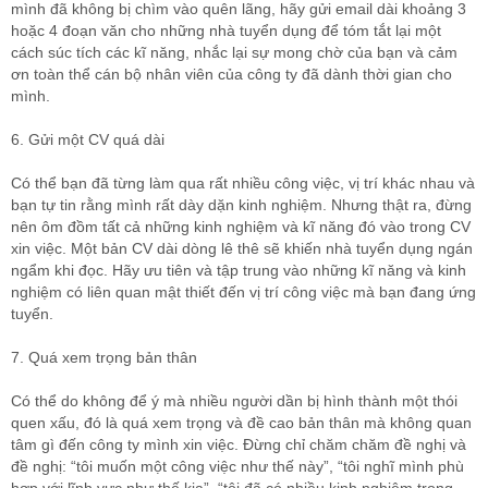
mình đã không bị chìm vào quên lãng, hãy gửi email dài khoảng 3
hoặc 4 đoạn văn cho những nhà tuyển dụng để tóm tắt lại một
cách súc tích các kĩ năng, nhắc lại sự mong chờ của bạn và cảm
ơn toàn thể cán bộ nhân viên của công ty đã dành thời gian cho
mình.
6. Gửi một CV quá dài
Có thể bạn đã từng làm qua rất nhiều công việc, vị trí khác nhau và
bạn tự tin rằng mình rất dày dặn kinh nghiệm. Nhưng thật ra, đừng
nên ôm đồm tất cả những kinh nghiệm và kĩ năng đó vào trong CV
xin việc. Một bản CV dài dòng lê thê sẽ khiến nhà tuyển dụng ngán
ngẩm khi đọc. Hãy ưu tiên và tập trung vào những kĩ năng và kinh
nghiệm có liên quan mật thiết đến vị trí công việc mà bạn đang ứng
tuyển.
7. Quá xem trọng bản thân
Có thể do không để ý mà nhiều người dần bị hình thành một thói
quen xấu, đó là quá xem trọng và đề cao bản thân mà không quan
tâm gì đến công ty mình xin việc. Đừng chỉ chăm chăm đề nghị và
đề nghị: “tôi muốn một công việc như thế này”, “tôi nghĩ mình phù