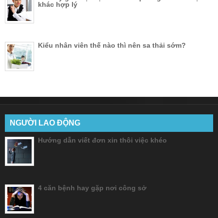
khác hợp lý
Kiểu nhân viên thế nào thì nên sa thải sớm?
NGƯỜI LAO ĐỘNG
Hướng dẫn viết đơn xin thôi việc khéo
4 căn bệnh hay gặp nơi công sở