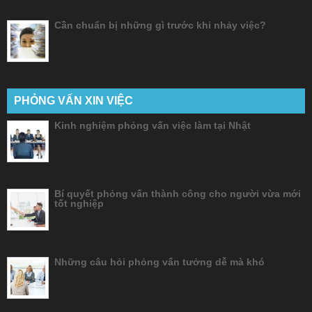
Cần chuẩn bị những gì trước khi nhảy việc?
PHỎNG VẤN XIN VIỆC
Kinh nghiệm phỏng vấn việc làm tại Nhật
Bí quyết phỏng vấn thành công cho người vừa mới
tốt nghiệp
Những câu hỏi phỏng vấn tưởng dễ mà khó