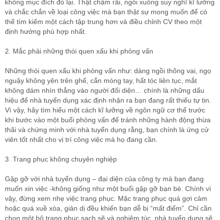
không mục đích đó lại. Thật chậm rãi, ngồi xuống suy nghĩ kĩ lưỡng
và chắc chắn về loại công việc mà bạn thật sự mong muốn để có
thể tìm kiếm một cách tập trung hơn và điều chỉnh CV theo một
định hướng phù hợp nhất.
2. Mắc phải những thói quen xấu khi phỏng vấn
Những thói quen xấu khi phỏng vấn như: dáng ngồi thõng vai, ngọ
nguậy không yên trên ghế, cắn móng tay, hất tóc liên tục, mắt
không dám nhìn thẳng vào người đối diện… chính là những dấu
hiệu để nhà tuyển dụng xác định nhận ra bạn đang rất thiếu tự tin.
Vì vậy, hãy tìm hiểu một cách kĩ lưỡng về ngôn ngữ cơ thể trước
khi bước vào một buổi phỏng vấn để tránh những hành động thừa
thãi và chứng minh với nhà tuyển dụng rằng, bạn chính là ứng cử
viên tốt nhất cho vị trí công việc mà họ đang cần.
3. Trang phục không chuyên nghiệp
Gặp gỡ với nhà tuyển dụng – đại diện của công ty mà bạn đang
muốn xin việc -không giống như một buổi gặp gỡ bạn bè. Chính vì
vậy, đừng xem nhẹ việc trang phục. Mặc trang phục quá gợi cảm
hoặc quá xuề xòa, giản dị đều khiến bạn dễ bị “mất điểm”. Chỉ cần
chọn một bộ trang phục sạch sẽ và nghiêm túc, nhà tuyển dụng sẽ