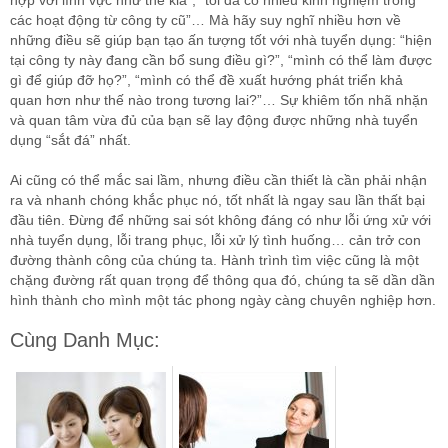
hợp với lĩnh vực như thế kia”, “tôi đã có nhiều kinh nghiệm trong
các hoạt động từ công ty cũ”… Mà hãy suy nghĩ nhiều hơn về
những điều sẽ giúp bạn tạo ấn tượng tốt với nhà tuyển dụng: “hiện
tại công ty này đang cần bổ sung điều gì?”, “mình có thể làm được
gì để giúp đỡ họ?”, “mình có thể đề xuất hướng phát triển khả
quan hơn như thế nào trong tương lai?”… Sự khiêm tốn nhã nhặn
và quan tâm vừa đủ của bạn sẽ lay động được những nhà tuyển
dụng “sắt đá” nhất.
Ai cũng có thể mắc sai lầm, nhưng điều cần thiết là cần phải nhận
ra và nhanh chóng khắc phục nó, tốt nhất là ngay sau lần thất bại
đầu tiên. Đừng để những sai sót không đáng có như lỗi ứng xử với
nhà tuyển dụng, lỗi trang phục, lỗi xử lý tình huống… cản trở con
đường thành công của chúng ta. Hành trình tìm việc cũng là một
chặng đường rất quan trọng để thông qua đó, chúng ta sẽ dần dần
hình thành cho mình một tác phong ngày càng chuyên nghiệp hơn.
Cùng Danh Mục: