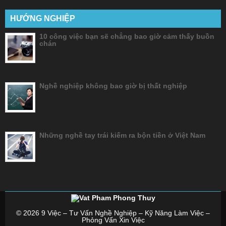
HƯỚNG NGHIỆP
10 công việc bạn sẽ chẳng bao giờ cảm thấy buồn
chán
Nghề nghiệp không bao giờ bị thất nghiệp
Những nghề tay trái kiếm ra bộn tiền ở Việt Nam
© 2026
9 Việc – Tư Vấn Nghề Nghiệp – Kỹ Năng Làm Việc –
Phỏng Vấn Xin Việc