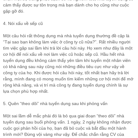
cảm thấy được sự tôn trọng mà bạn dành cho họ cũng như cuộc
gặp gỡ đó.
4. Nói xấu về sếp cũ
Một câu hỏi rất thông dụng mà nhà tuyển dụng thường đề cập là
“Tại sao bạn không làm việc ở công ty cũ nữa?”. Rất nhiều người
tìm việc gặp sai lầm khi trả lời câu hỏi này. Họ xem như đây là một
cơ hội để nói xấu về nơi làm việc cũ hoặc sếp cũ. Hầu hết nhà
tuyển dụng đều không cảm thấy yên tâm khi tuyển một nhân viên
có khả năng sau này cũng nói những điều tiêu cực như vậy về
công ty của họ. Khi được hỏi câu hỏi này, tốt nhất bạn hãy trả lời
rằng, mình đang có mong muốn tìm kiếm những cơ hội mới để mở
rộng khả năng, và vị trí mà công ty đang tuyển dụng chính là sự
lựa chọn phù hợp nhất.
5. Quên “theo dõi” nhà tuyển dụng sau khi phỏng vấn
Một sai lầm dễ mắc phải đó là bỏ qua giai đoạn “theo dõi” nhà
tuyển dụng sau buổi phỏng vấn. 1 ngày, 2 ngày không nhận được
cuộc gọi phản hồi của họ, bạn đã bỏ cuộc và bắt đầu một hành
trình mới? Đừng vội vàng như vậy. Để chắc chắn rằng CV của