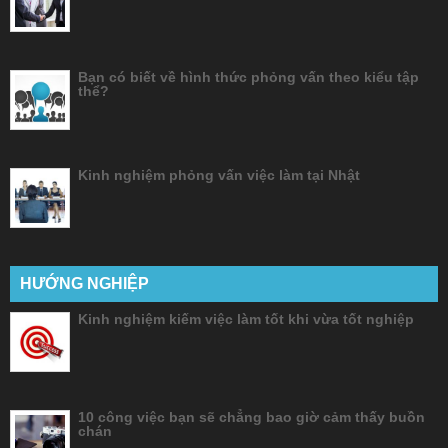
Bạn có biết về hình thức phỏng vấn theo kiểu tập
thể?
Kinh nghiệm phỏng vấn việc làm tại Nhật
HƯỚNG NGHIỆP
Kinh nghiệm kiếm việc làm tốt khi vừa tốt nghiệp
10 công việc bạn sẽ chẳng bao giờ cảm thấy buồn
chán