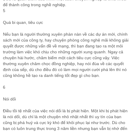
để thành công trong nghề nghiệp.
5
Quá bi quan, tiêu cực
Nếu bạn là người thường xuyên phàn nàn về các dự án mới, chính
sách mới của công ty, hay chuyện phòng công nghệ mãi không giải
quyết được những vấn đề về mạng, thì bạn đang tạo ra một môi
trường làm việc khó chịu cho những người xung quanh. Ngay cả
chuyện hài hước, châm biếm một cách tiêu cực cũng vậy. Việc
thường xuyên châm chọc đồng nghiệp, hay nói đùa về các quyết
định của sếp, dù cho điều đó có làm mọi người cười phá lên thì nó
cũng không hề tạo ra danh tiếng tốt đẹp gì cho bạn.
6
Nói dối
Điều tồi tệ nhất của việc nói dối là bị phát hiện. Một khi bị phát hiện
là nói dối, dù chỉ là một chuyện nhỏ nhặt nhất thì uy tín của bạn
cũng bị phá huỷ và cực kỳ khó để khôi phục lại như trước. Dù cho
bạn có luôn trung thực trong 3 năm liền nhưng bạn vẫn bị nhớ đến