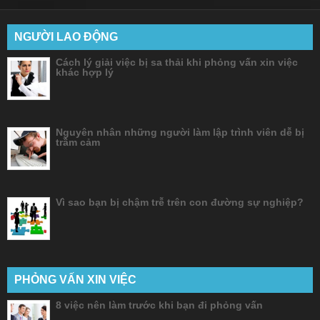
NGƯỜI LAO ĐỘNG
Cách lý giải việc bị sa thải khi phỏng vấn xin việc
khác hợp lý
Nguyên nhân những người làm lập trình viên dễ bị
trầm cảm
Vì sao bạn bị chậm trễ trên con đường sự nghiệp?
PHỎNG VẤN XIN VIỆC
8 việc nên làm trước khi bạn đi phỏng vấn