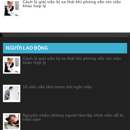
Cách lý giải việc bị sa thải khi phỏng vấn xin việc
khác hợp lý
NGƯỜI LAO ĐỘNG
Cách lý giải việc bị sa thải khi phỏng vấn xin việc
khác hợp lý
10 việc cần làm trước khi nghỉ việc
Nguyên nhân những người làm lập trình viên dễ bị
trầm cảm