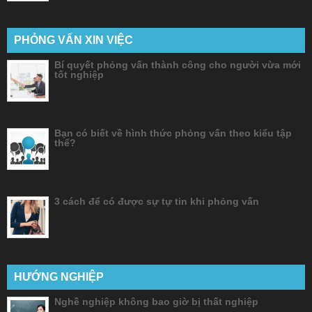
PHỎNG VẤN XIN VIỆC
Bí quyết phỏng vấn thành công cho người vừa mới
tốt nghiệp
Bạn có biết về hình thức phỏng vấn theo kiểu tập
thể?
3 cách để có được sự tự tin khi phỏng vấn
HƯỚNG NGHIỆP
Nghề nghiệp không bao giờ bị thất nghiệp