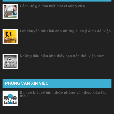
Cách để giải tỏa mệt mỏi vì công việc
Lời khuyên hữu ích cho những ai có ý định đổi việc
Những dấu hiệu cho thấy bạn nên thôi việc sớm
PHỎNG VẤN XIN VIỆC
Bạn có biết về hình thức phỏng vấn theo kiểu tập
thể?