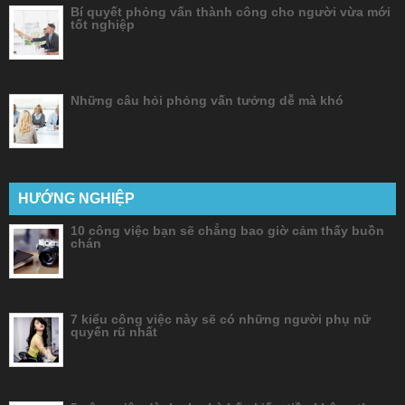
Bí quyết phỏng vấn thành công cho người vừa mới
tốt nghiệp
Những câu hỏi phỏng vấn tưởng dễ mà khó
HƯỚNG NGHIỆP
10 công việc bạn sẽ chẳng bao giờ cảm thấy buồn
chán
7 kiểu công việc này sẽ có những người phụ nữ
quyến rũ nhất