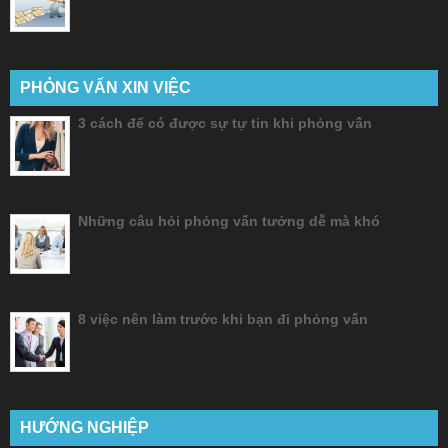
PHỎNG VẤN XIN VIỆC
3 cách để có được sự tự tin khi phỏng vấn
Những câu hỏi phỏng vấn tưởng dễ mà khó
8 việc nên làm trước khi bạn đi phỏng vấn
HƯỚNG NGHIỆP