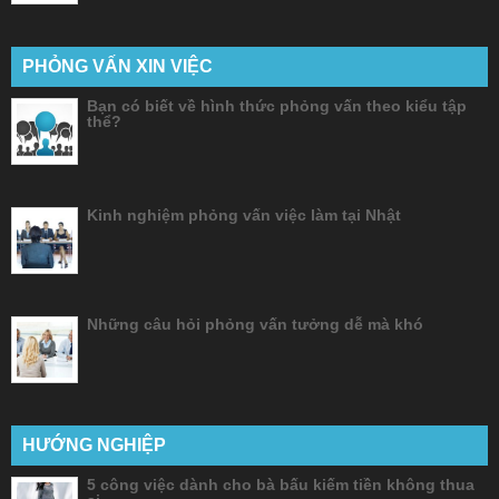
PHỎNG VẤN XIN VIỆC
Bạn có biết về hình thức phỏng vấn theo kiểu tập
thể?
Kinh nghiệm phỏng vấn việc làm tại Nhật
Những câu hỏi phỏng vấn tưởng dễ mà khó
HƯỚNG NGHIỆP
5 công việc dành cho bà bấu kiếm tiền không thua