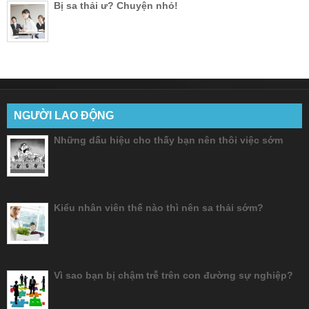
Bị sa thải ư? Chuyện nhỏ!
NGƯỜI LAO ĐỘNG
Những dấu hiệu cho thấy bạn nên thôi việc sớm
Kiểu nhân viên thế nào thì nên sa thải sớm?
Vì sao bạn bị chậm trễ trên con đường sự nghiệp?