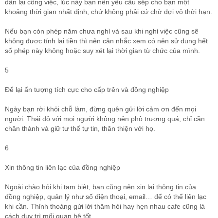
dẫn lại công việc, lúc này bạn nên yêu cầu sếp cho bạn một
khoảng thời gian nhất định, chứ không phải cứ chờ đợi vô thời hạn.
Nếu bạn còn phép năm chưa nghỉ và sau khi nghỉ việc cũng sẽ
không được tính lại tiền thì nên cân nhắc xem có nên sử dụng hết
số phép này không hoặc suy xét lại thời gian từ chức của mình.
5
Để lại ấn tượng tích cực cho cấp trên và đồng nghiệp
Ngày bạn rời khỏi chỗ làm, đừng quên gửi lời cảm ơn đến mọi
người. Thái độ với mọi người không nên phô trương quá, chỉ cần
chân thành và giữ tư thế tự tin, thân thiện với họ.
6
Xin thông tin liên lạc của đồng nghiệp
Ngoài chào hỏi khi tạm biệt, bạn cũng nên xin lại thông tin của
đồng nghiệp, quản lý như số điện thoại, email… để có thể liên lạc
khi cần. Thỉnh thoảng gửi lời thăm hỏi hay hẹn nhau cafe cũng là
cách duy trì mối quan hệ tốt.