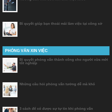
Bí quyết giúp bạn thoải mái làm việc tại công sở
PHỎNG VẤN XIN VIỆC
Bí quyết phỏng vấn thành công cho người vừa mới
tốt nghiệp
Những câu hỏi phỏng vấn tưởng dễ mà khó
3 cách để có được sự tự tin khi phỏng vấn