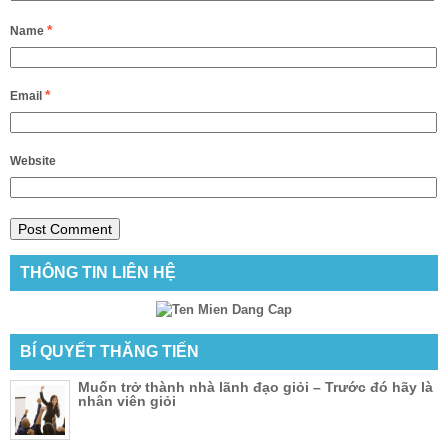
*
Name
*
Email
Website
THÔNG TIN LIÊN HỆ
BÍ QUYẾT THĂNG TIẾN
Muốn trở thành nhà lãnh đạo giỏi – Trước đó hãy là
nhân viên giỏi