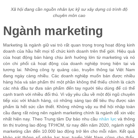
Xã hội đang cần nguồn nhân lực kỹ sư xây dựng có trình độ
chuyên môn cao
Ngành marketing
Marketing là ngành giữ vai trò rất quan trọng trong hoạt động kinh
doanh của hầu hết mọi tổ chức kinh doanh trên thế giới. Hiệu quả
của hoạt động bán hàng chịu ảnh hưởng lớn từ marketing và nó
còn chi phối cả hoạt động của doanh nghiệp trong hiện tại và
tương lai. Những công ty quảng cáo, truyền thông tại Việt Nam
đang ngày càng nhiều. Các doanh nghiệp muốn bán được nhiều
hàng hóa và sản phẩm thì một phần không thể thiếu chính là cách
các nhà đầu tư đưa sản phẩm đến tay người tiêu dùng để có thể
cạnh tranh với nhiều đối thủ. Vì vậy yêu cầu về một đội ngũ chuyên
tiếp xúc với khách hàng, có những sáng tạo để tiêu thụ được sản
phẩm là hết sức cần thiết. Không những vậy xu thế hội nhập toàn
cầu đang rất nóng nên ngành marketing chính là ngành dễ xin việc
nhất hiện nay. Theo Trung tâm Dự báo nhu cầu
nhân lực
và thông
tin thị trường lao động TP.HCM, từ nay đến năm 2020, ngành nghề
marketing cần đến 10.000 lao động trở lên cho mỗi năm. Kết quả
khảo sát thông số nhân lực trực tuyến Việt Nam cũng cho thấy,